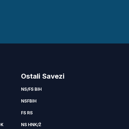
Ostali Savezi
NS/FS BIH
NSFBIH
FS RS
DK
NS HNK/Ž