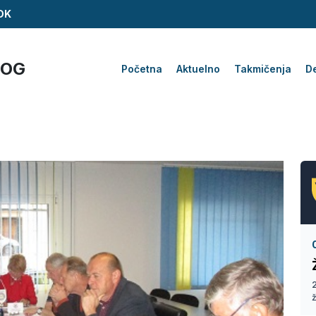
ZDK
KOG
Početna
Aktuelno
Takmičenja
De
2
ž