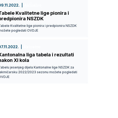
09.11.2022.
Aktuelno
Tabele Kvalitetne lige pionira i
predpionira NSZDK
abele Kvalitetne lige pionira i predpionira NSZDK
možete pogledati OVDJE
07.11.2022.
Aktuelno
Kantonalna liga tabela i rezultati
nakon XI kola
Tabelu jesenjeg dijela Kantonalne lige NSZDK za
takmičarsku 2022/2023 sezonu možete pogledati
OVDJE