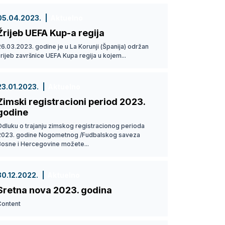
05.04.2023.
Aktuelno
Žrijeb UEFA Kup-a regija
6.03.2023. godine je u La Korunji (Španija) održan
rijeb završnice UEFA Kupa regija u kojem...
23.01.2023.
Aktuelno
Zimski registracioni period 2023.
godine
Odluku o trajanju zimskog registracionog perioda
2023. godine Nogometnog /Fudbalskog saveza
Bosne i Hercegovine možete...
30.12.2022.
Aktuelno
Sretna nova 2023. godina
Content