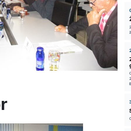
2
ž
r