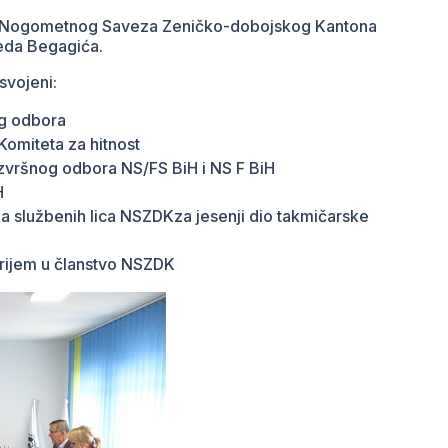
a Nogometnog Saveza Zeničko-dobojskog Kantona
eda Begagića.
svojeni:
og odbora
 Komiteta za hitnost
Izvršnog odbora NS/FS BiH i NS F BiH
H
a službenih lica NSZDK
za jesenji dio takmičarske
rijem u članstvo NSZDK