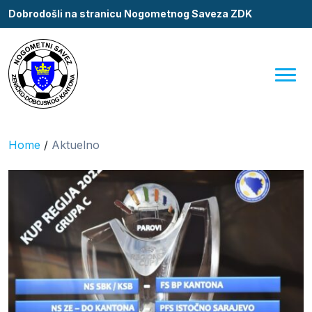
Dobrodošli na stranicu Nogometnog Saveza ZDK
Home
/
Aktuelno